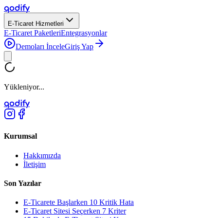
qodify
E-Ticaret Hizmetleri
E-Ticaret Paketleri
Entegrasyonlar
Demoları İncele
Giriş Yap
Yükleniyor...
qodify
Kurumsal
Hakkımızda
İletişim
Son Yazılar
E-Ticarete Başlarken 10 Kritik Hata
E-Ticaret Sitesi Seçerken 7 Kriter