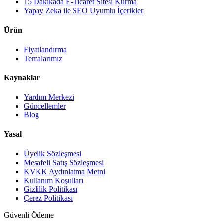
15 Dakikada E-Ticaret Sitesi Kurma
Yapay Zeka ile SEO Uyumlu İçerikler
Ürün
Fiyatlandırma
Temalarımız
Kaynaklar
Yardım Merkezi
Güncellemler
Blog
Yasal
Üyelik Sözleşmesi
Mesafeli Satış Sözleşmesi
KVKK Aydınlatma Metni
Kullanım Koşulları
Gizlilik Politikası
Çerez Politikası
Güvenli Ödeme